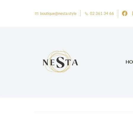
boutique@nesta.style
02 361 34 66
HO