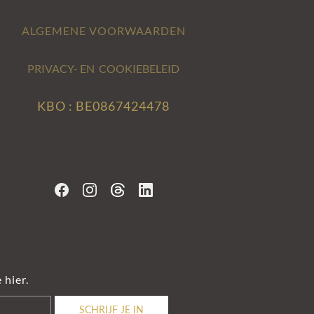
ALGEMENE VOORWAARDEN
PRIVACY- EN COOKIEBELEID
KBO : BE0867424478
 hier.
SCHRIJF JE IN