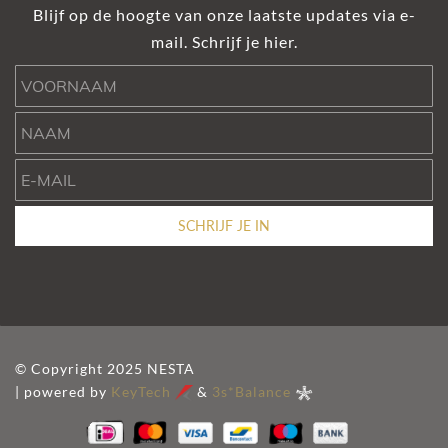
Blijf op de hoogte van onze laatste updates via e-
mail. Schrijf je hier.
Voornaam
Naam
e-mail
SCHRIJF JE IN
© Copyright 2025 NESTA
| powered by
KeyTech
&
3s*Balance