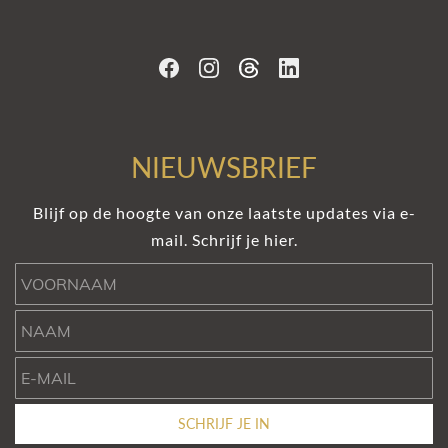
NIEUWSBRIEF
Blijf op de hoogte van onze laatste updates via e-
mail. Schrijf je hier.
Voornaam
Naam
e-mail
SCHRIJF JE IN