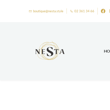
boutique@nesta.style
02 361 34 66
HO