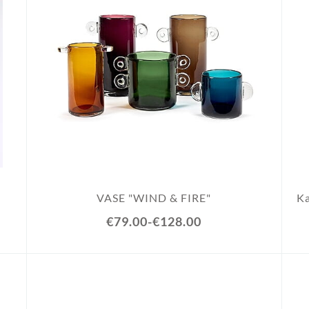
VASE "WIND & FIRE"
Ka
€79.00
-
€128.00